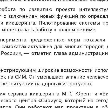
работа по развитию проекта интеллекту
» с включением новых функций по опреде
и кикшеринга. Пилотирование системы пр
с может начать работу в полном режиме.
сперимента предложенные меры показали 
 самокатах актуальна для многих городов,
х России», — отметил глава администраци
монстрирующим широкие возможности испол
ок на СИМ. Он уменьшает влияние человече
ает ситуации на дорогах и тротуарах.
и» сервиса кикшеринга МТС Юрент и «В
ческого центра «Сириус», который на сег
апов. Они работают над проектами в обл