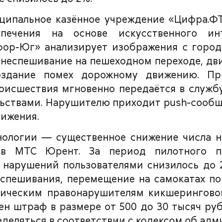
ципальное казённое учреждение «Цифра.Ф
печения на основе искусственного ин
ор-Юг» анализирует изображения с город
 неспешивание на пешеходном переходе, дв
оздание помех дорожному движению. Пр
оисшествия мгновенно передаётся в служб
льствами. Нарушителю приходит push-сооб
ижения.
хнологии — существенное снижение числа 
тов МТС Юрент. За период пилотного п
 нарушений пользователями снизилось до 
 спешивания, перемещение на самокатах п
тическим правонарушителям кикшерингово
н штраф в размере от 500 до 30 тысяч руб
еделяться в соответствии с кодексом об ад