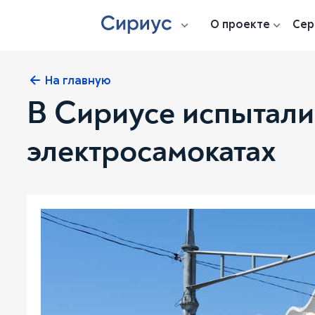
О проекте
Сер
На главную
В Сириусе испытали
электросамокатах