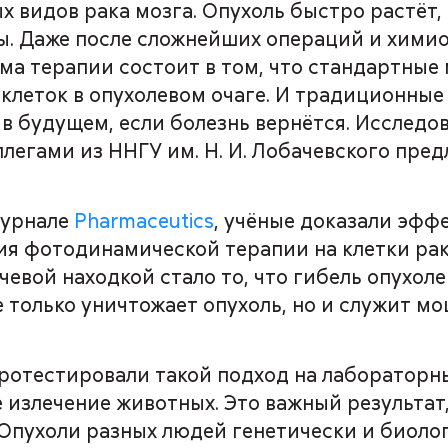
х видов рака мозга. Опухоль быстро растёт,
ы. Даже после сложнейших операций и химио
а терапии состоит в том, что стандартные
 клеток в опухолевом очаге. И традиционны
в будущем, если болезнь вернётся. Исследо
ллегами из ННГУ им. Н. И. Лобачевского пре
журнале
Pharmaceutics
, учёные доказали эфф
я фотодинамической терапии на клетки рак
евой находкой стало то, что гибель опухол
 только уничтожает опухоль, но и служит м
протестировали такой подход на лабораторн
 излечение животных. Это важный результат,
 Опухоли разных людей генетически и биоло