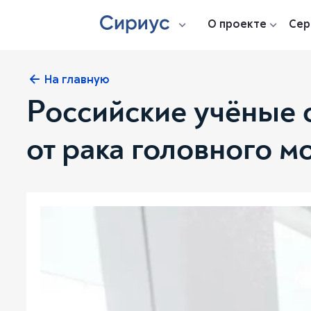
О проекте
Сер
На главную
Российские учёные 
от рака головного м