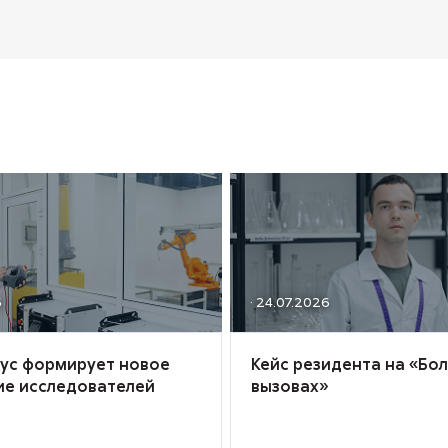
6
· 24.07.2026
иус формирует новое
Кейс резидента на «Бо
ие исследователей
вызовах»