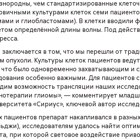
азнородны, чем стандартизированные клеточ
ервичными культурами клеток семи пациенто
ами и глиобластомами). В клетки вводили
светом определённой длины волны. Под дейст
ресса.
 заключается в том, что мы перешли от тр
 опухоли. Культуры клеток пациентов ведут
, что было одновременно захватывающим и с
дования особенно важными. Для пациентов с
дим возможность трансляции наших исследо
унотерапии глиомы», — комментирует младш
иверситета «Сириус», ключевой автор исслед
ых пациентов препарат накапливался в разных
ольджи), исследователям удалось найти опти
та, при которой световое воздействие прив