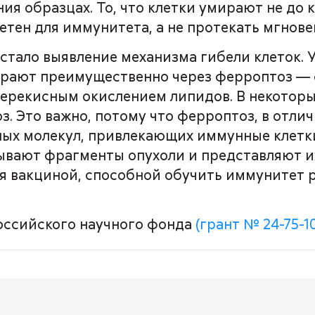
ия образцах. То, что клетки умирают не до к
етен для иммунитета, а не протекать мгнове
стало выявление механизма гибели клеток. 
мирают преимущественно через ферроптоз —
перекисным окислением липидов. В некоторы
. Это важно, потому что ферроптоз, в отли
ых молекул, привлекающих иммунные клетки
ывают фрагменты опухоли и представляют их
я вакциной, способной обучить иммунитет р
оссийского научного фонда
(грант № 24-75-1