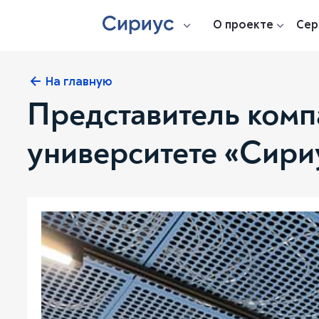
О проекте
Сер
На главную
Представитель комп
университете «Сири