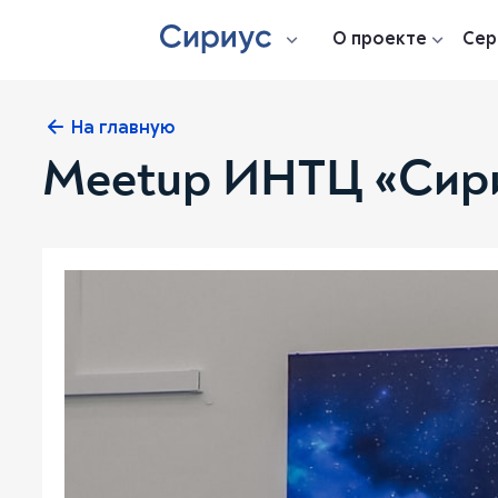
О проекте
Сер
На главную
Meetup ИНТЦ «Сириу