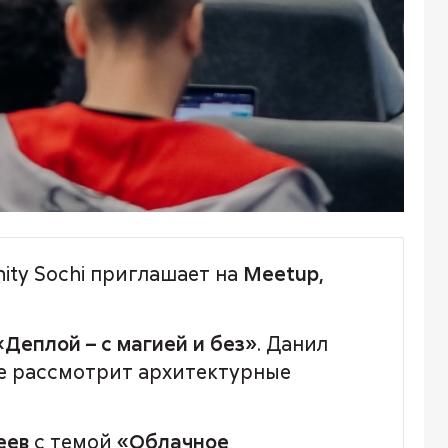
ity Sochi приглашает на
Meetup,
«Деплой – с магией и без»
. Данил
же рассмотрит архитектурные
еев
с темой
«Облачное