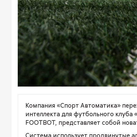
Компания «Спорт Автоматика» пере
интеллекта для футбольного клуба 
FOOTBOT, представляет собой нова
Система использует продвинутые а