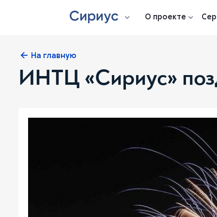
О проекте
Сер
На главную
ИНТЦ «Сириус» позд